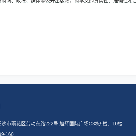
政府网、政报、媒体等公开出版物，对本文的真实性、准确性和
们
沙市雨花区劳动东路222号 旭辉国际广场C3栋9楼、10楼
99-160