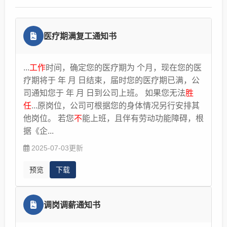
理，并须支付员工补偿金。 企业在进行“经济性裁员”
岗降薪，事后可以礼貌向单位索要一份书面通知，
时，订立了“无固定期限劳动合同”的人员，应在“优先留
但不要签空白的书面文件。如果经过判断，认为单
用”之列. 用人单位违反劳动合同法规定不签订“无固定期
位的调岗降薪行为是合理合法的，你可以接受。如
医疗期满复工通知书
限劳动合同”的，在解除或者终止劳动合同时，应按劳
果认为单位调岗降薪行为不合法， 立刻发一封正式
动合同法规定的经济补偿标准的两倍向劳动者支付赔偿
的《拒绝调岗降薪通知书》给单位，抄送领导和
...
工作
时间，确定您的医疗期为 个月，现在您的医
金。
HR。二、收集证据，准备反击。这是最关键的一
疗期将于 年 月 日结束，届时您的医疗期已满，公
步，对单位调岗降薪行为的所有操作你都要留痕。
法律服务网
2017-12-29
司通知您于 年 月 日到公司上班。 如果您无法
胜
如保留劳动合同，证明你原本的岗位和薪资。收集
任
...原岗位，公司可根据您的身体情况另行安排其
调岗证据：包括公司发的调岗通知，邮件，聊天记
他岗位。 若您
不
能上班，且伴有劳动功能障碍，根
录等。保留工资记录：降薪前后的工资条，银行流
据《企...
水。保留沟通记录：与领导或HR的沟通录音(注意
在合法范围内)，邮件，微信聊天记录。保留
工作
2025-07-03更新
痕迹：每天在原岗位正常打卡，可以拍照或录像前
预览
下载
台录像留证。如果单位不让你进原工位，就在前台
录像证明你已到岗但单位不提供劳动条件。三、继
续上班，等待答复。发完拒绝函后，继续在原岗位
调岗调薪通知书
打卡上班，这是证明你不同意调岗的关键。千万不
要去新岗位报到，否则可能被视为默认同意。如果