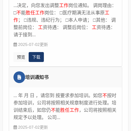
单位继续让你在原岗位
工作
，说明单位可能在内部
...决定，向您发出调整
工作
岗位通知。 调岗理由：
协商解决方案。四、视单位措施，依法维权。你拒
□
不
能
胜任工作
岗位： □医疗期满无法从事原
工
绝单位的调岗降薪行为后，继续在原岗位
工作
，事
作
； □违规、违纪行为； □本人申请； □其他： 调
后单位变相给你调岗降薪，或者单位不给你提供
工
整前岗位：
工
资待遇： 调整后岗位：
工
资待遇：
作
条件、停发、少发工资等行为，你可以书面向单
请于接到...
位提出协商解决方案。也可以根据单位的具体违法
2025-07-02更新
行为寄出《被迫解除劳动合同通知书》。经过协商
无果后，你可以书面向当地劳动监察大队投诉维
预览
下载
权。也可以直接提劳动仲裁进行维权。对仲裁裁决
结果不服，还可以向法院起诉维权。 律师提示：1.
不要主动辞职：主动辞职拿不到任何补偿和赔偿。
培训通知书
2.千万别旷工：一般旷工超过3天，单位可以合法
辞退你，该情况下拿不到任何补偿和赔偿。3.注意
... 年 月 日 ，请您到 按要求参加培训。如您
不
按时
时效：劳动争议申请仲裁的时效为1年，切勿拖
参加培训，公司将按照相关规章制度进行处理。培
延。4.不轻易签字：切勿轻易应允或签署任何单位
训结束后，如您仍
不
能
胜任工作
，公司将按照相关
的同意文件。5.寻求帮助：咨询专业劳动法律师，
规定予以处理。 公司...
评估情况。
2025-07-02更新