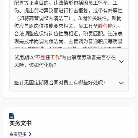
配置等正当目的。违法情形包括因员工怀孕、工
伤、提出劳动异议而进行打击报复，或带有侮辱性
（如将高管调整为清洁工）。3.岗位关联性。新岗
位应与原岗位技能要求相关，员工具备
胜任
能力。
合法调整应保持岗位性质相近，职责匹配。违法表
现是技术岗调为保洁岗、主管调为普通职员等明显
不匹配的安排。4.待遇公平性。薪酬应保持不变或
进行合理调整。合法做法是薪资降幅通常不超过
试用期以“
不胜
任
工作
”为由解雇劳动者是否存在
20%，并为因调岗增加的通勤成本提供交通补贴等
风险，该如何化解?
补偿。违法情形是薪资大幅降低（降幅超过
问：试用期以“
不胜
任
工作
”为由解雇劳动者是否存在风
20%），或取消原有福利待遇。5.程序正当性。公
签订无固定期限合同对员工有哪些好处呢？
险，该如何化解? 答：您好，一般企业都会以这个为由
司需履行完整的法定程序。合法流程包括书面通
解雇劳动者，存在风险。一是要完善日常考核，一定要
问：我已经跟用人单位连续签订了2次固定期限劳动合
知、说明理由、给予合理异议期（如5-7日）、听
有书面记录，并有员工签字认可;二是可以与员工友好
同了，每次都3年。现在合同快到期了，单位催我签合
取员工意见。违法做法是口头通知、无书面文件、
协商，安抚员工情绪，最后由员工自己提出离职，避免
同，请问如果我要求与单位签订无固定期限劳动合同，
未给予申辩机会。面对单位的调岗降薪行为，可以
风险。
会对我有好处吗？ 答：您好，一旦员工与单位签了无
按照以下方式应对：一、稳住情绪，索要书面文
实务文书
固定期限劳动合同，就不能以员工不能
胜任
工作
等理由
件。领导找你谈调岗降薪的事宜时，可以表示需要
法律服务网
2018-08-30
终止劳动合同，只能按照解除劳动合同的相关规定处
时间考虑，别当场答应或拒绝。单位口头跟你说调
查看更多