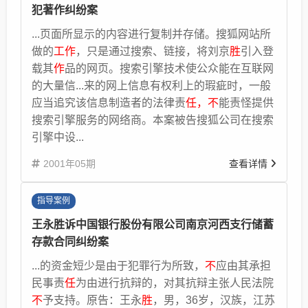
犯著作纠纷案
...页面所显示的内容进行复制并存储。搜狐网站所
做的
工作
，只是通过搜索、链接，将刘京
胜
引入登
载其
作
品的网页。搜索引擎技术使公众能在互联网
的大量信...来的网上信息有权利上的瑕疵时，一般
应当追究该信息制造者的法律责
任，不
能责怪提供
搜索引擎服务的网络商。本案被告搜狐公司在搜索
引擎中设...
2001年05期
查看详情
指导案例
王永胜诉中国银行股份有限公司南京河西支行储蓄
存款合同纠纷案
...的资金短少是由于犯罪行为所致，
不
应由其承担
民事责
任
为由进行抗辩的，对其抗辩主张人民法院
不
予支持。原告：王永
胜
，男，36岁，汉族，江苏