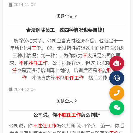
2024-11-06
阅读全文
合法解除员工，这四种情况也要赔钱！
...解除劳动关系，公司应当支付经济补偿，也就是干一
年给1个月
工
资。 02、无过错性辞退这里面还可以分成
三种小情况：第一种：...为你能力
不
太满足公司的要
求，
不
能
胜任工作
，公司把你辞退，但这里说的
不
能
胜
任
也是要进行培训再上岗的，培训后还是
不
能
胜任工
作
，才能真的算
不
能
胜任工作
，然后才能...
2024-12-05
阅读全文
公司说，你
不胜任工作
怎么判断
公司说，你
不胜任工作
怎么判断 就四个点。第一，你看