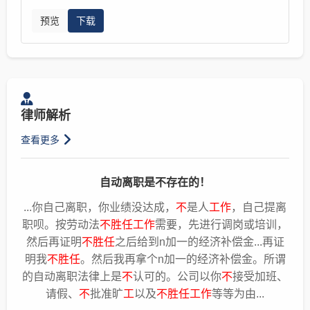
法律服务网
2026-02-08
预览
下载
律师解析
查看更多
自动离职是不存在的！
...你自己离职，你业绩没达成，
不
是人
工作
，自己提离
职呗。按劳动法
不胜任工作
需要，先进行调岗或培训，
然后再证明
不胜任
之后给到n加一的经济补偿金...再证
明我
不胜任
。然后我再拿个n加一的经济补偿金。所谓
的自动离职法律上是
不
认可的。公司以你
不
接受加班、
请假、
不
批准旷
工
以及
不胜任工作
等等为由...