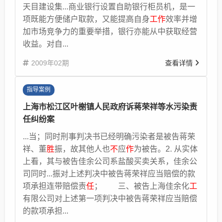
天目建设集...商业银行设置自助银行柜员机，是一
项既能方便储户取款，又能提高自身
工作
效率并增
加市场竞争力的重要举措，银行亦能从中获取经营
收益。对自...
2009年02期
查看详情
指导案例
上海市松江区叶榭镇人民政府诉蒋荣祥等水污染责
任纠纷案
...当；同时刑事判决书已经明确污染者是被告蒋荣
祥、董
胜
振，故其他人也
不
应
作
为被告。2. 从实体
上看，其与被告佳余公司系盐酸买卖关系，佳余公
司同时...振对上述判决中被告蒋荣祥应当赔偿的款
项承担连带赔偿责
任
； 三、被告上海佳余化
工
有限公司对上述第一项判决中被告蒋荣祥应当赔偿
的款项承担...