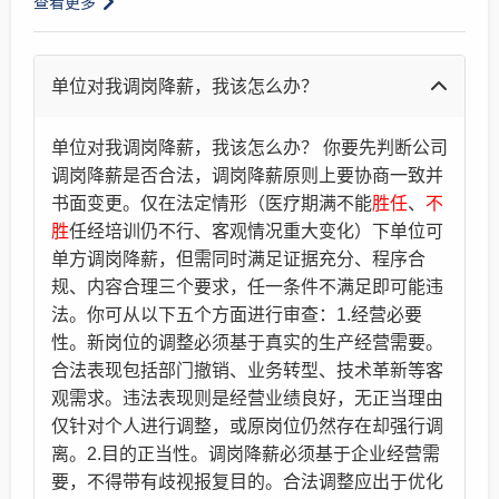
查看更多
单位对我调岗降薪，我该怎么办？
单位对我调岗降薪，我该怎么办？ 你要先判断公司
调岗降薪是否合法，调岗降薪原则上要协商一致并
书面变更。仅在法定情形（医疗期满不能
胜任
、
不
胜
任经培训仍不行、客观情况重大变化）下单位可
单方调岗降薪，但需同时满足证据充分、程序合
规、内容合理三个要求，任一条件不满足即可能违
法。你可从以下五个方面进行审查：1.经营必要
性。新岗位的调整必须基于真实的生产经营需要。
合法表现包括部门撤销、业务转型、技术革新等客
观需求。违法表现则是经营业绩良好，无正当理由
仅针对个人进行调整，或原岗位仍然存在却强行调
离。2.目的正当性。调岗降薪必须基于企业经营需
要，不得带有歧视报复目的。合法调整应出于优化