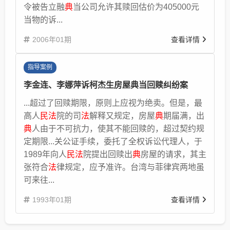
令被告立融
典
当公司允许其赎回估价为405000元
当物的诉...
2006年01期
查看详情
指导案例
李金连、李娜萍诉柯杰生房屋典当回赎纠纷案
...超过了回赎期限，原则上应视为绝卖。但是，最
高人
民法
院的司
法
解释又规定，房屋
典
期届满，出
典
人由于不可抗力，使其不能回赎的，超过契约规
定期限...关公证手续，委托了全权诉讼代理人，于
1989年向人
民法
院提出回赎出
典
房屋的请求，其主
张符合
法
律规定，应予准许。台湾与菲律宾两地虽
可来往...
1993年01期
查看详情