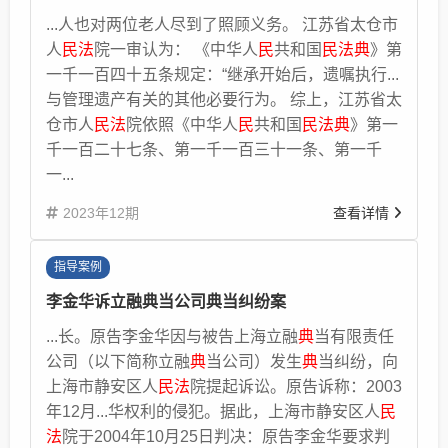
...人也对两位老人尽到了照顾义务。 江苏省太仓市
人
民法
院一审认为： 《中华人
民
共和国
民法典
》第
一千一百四十五条规定：“继承开始后，遗嘱执行...
与管理遗产有关的其他必要行为。 综上，江苏省太
仓市人
民法
院依照《中华人
民
共和国
民法典
》第一
千一百二十七条、第一千一百三十一条、第一千
一...
2023年12期
查看详情
指导案例
李金华诉立融典当公司典当纠纷案
...长。原告李金华因与被告上海立融
典
当有限责任
公司（以下简称立融
典
当公司）发生
典
当纠纷，向
上海市静安区人
民法
院提起诉讼。原告诉称：2003
年12月...华权利的侵犯。据此，上海市静安区人
民
法
院于2004年10月25日判决：原告李金华要求判