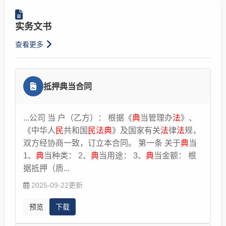
人不是同一人，发生交通事故造成损害，属于该机动车
典》第二百八十三条规定：“建筑物及其附属设施的费
一方责任的，由盗窃人、抢劫人或者抢夺人与机动车使
用分摊、收益分配等事项，有约定的，按照约定;没有
实务文书
用人承担连带责任。保险人在机动车强制保险责任限额
约定或者约定不明确的，按照业主专有部分面积所占比
范围内垫付抢救费用的，有权向交通事故责任人追偿。
例确定。”
查看更多
一般情况下，登记车主不需要承担责任。
法律服务网
2018-06-26
法律服务网
2018-09-13
抵押典当合同
...公司 当 户（乙方）： 根据《
典
当管理办
法
》、
《中华人
民
共和国
民法典
》及国家有关
法
律
法
规，
双方经协商一致，订立本合同。 第一条 关于
典
当
1、
典
当种类： 2、
典
当用途： 3、
典
当金额： 根
据抵押（质...
2025-09-22更新
预览
下载