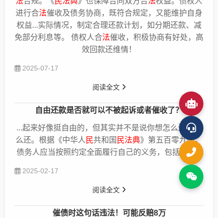
法
合规。《
民法典
》也保障合同双方合
法
权益。债权人
进行合
法
催收及债务协商，既符合规定，又能维护自身
权益...实际情况，制定合理还款计划，如分期还款、减
免部分利息等。 债权人合
法
催收，积极协商有好处，高
效回款还维情！
2025-07-17
阅读全文
自由还款是否就可以不被起诉或者催收了？
...起来好像挺自由的，但其实并不是说你想怎么还就怎
么还。根据《中华人
民
共和国
民法典
》第五百零九条，
债务人应当按照约定全面履行自己的义务，包括还款...
2025-02-17
阅读全文
催债时这句话违法！可能反赔8万