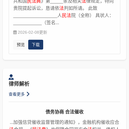
共和国
民法典
》第_____条及相关
法
律规定，特向
贵院提起诉讼，恳请依
法
判如所请。 此致
_________________人
民法
院（全称） 具状人：
___________（签名...
2026-02-08更新
预览
下载
律师解析
查看更多
债务协商 合法催收
...加强信贷催收监督管理的通知》，金融机构催收应合