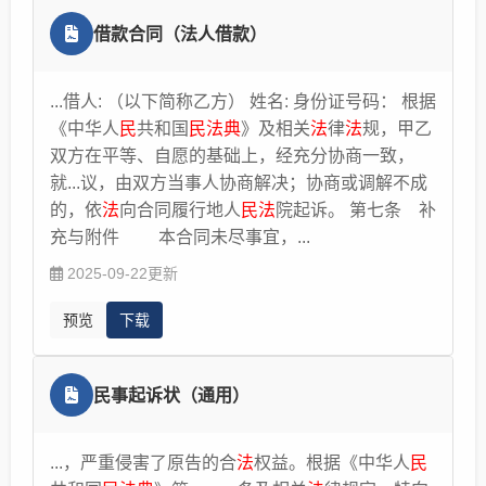
借款合同（法人借款）
...借人: （以下简称乙方） 姓名: 身份证号码： 根据
《中华人
民
共和国
民法典
》及相关
法
律
法
规，甲乙
双方在平等、自愿的基础上，经充分协商一致，
就...议，由双方当事人协商解决；协商或调解不成
的，依
法
向合同履行地人
民法
院起诉。 第七条 补
充与附件 本合同未尽事宜，...
2025-09-22更新
预览
下载
民事起诉状（通用）
...，严重侵害了原告的合
法
权益。根据《中华人
民