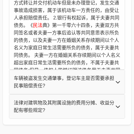
方式转让并交付机动车但是未办理登记，发生交通
事故造成损害，属于该机动车一方责任的，由受让
人承担赔偿责任。 2.银行有权起诉，属于夫妻共同
债务。《
民法
典》第一千零六十四条，夫妻双方共
同签名或者夫妻一方事后追认等共同意思表示所负
的债务，以及夫妻一方在婚姻关系存续期间以个人
名义为家庭日常生活需要所负的债务，属于夫妻共
同债务。 夫妻一方在婚姻关系存续期间以个人名义
超出家庭日常生活需要所负的债务，不属于夫妻共
同债务;但是，债权人能够证明该债务用于夫妻共同
生活、共同生产经营或者基于夫妻双方共同意思表
车辆被盗发生交通肇事，登记车主是否需要承担
示的除外。
民事赔偿责任?
法律服务网
2023-01-31
问：车辆被盗发生交通肇事，登记车主是否需要承担民
法律对建筑物及其附属设施的费用分摊、收益分
事赔偿责任? 答：您好，《中华人民共和国
民法
典》第
配有哪些规定?
一千二百一十五条 盗窃、抢劫或者抢夺的机动车发生
交通事故造成损害的，由盗窃人、抢劫人或者抢夺人承
问：法律对建筑物及其附属设施的费用分摊、收益分配
担赔偿责任。盗窃人、抢劫人或者抢夺人与机动车使用
有哪些规定? 答：您好，根据《中华人民共和国
民法