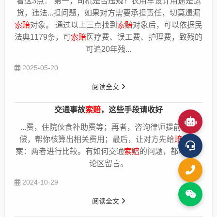
看这3点： 第一，司机是否违规？农用车设计用途是运
内，向一审法院或被执行人财产所在地的法院提交
货，违法...担问题，如果对方需要承担责任，切莫遗漏
《强制执行申请书》申请强制执行。 律师提醒：1.
索赔
对象。 通过以上三点找到
索赔
对象后，可以依据民
机动车交通事故发生后，先由交强险在责任限额内
法典1179条，可
索赔
医疗费、误工费、护理费，致残的
优先赔付（不按责任比例），不足部分由商业三者
可追20年残...
险按责任比例赔付，仍不足的由侵权人（对方驾驶
2025-05-20
人）承担。 2.切勿擅自放弃
索赔
权利、签订显失公
平的赔偿协议。 3.人身损害赔偿的诉讼时效为3
阅读全文
年，自知道或应当知道权利被侵害之日（如事故发
生日或定残日）起计算。切勿因协商时间过长而导
交通事故
索赔
，这些手段请收好
致权利失效。 4.可委托律师介入，协助收集证据、
...费，住院伙食补助费等；再者，咨询律师提前算
赔
协商谈判、参与诉讼，最大化维护自身权益。
偿，帮你核算出相关费用；最后，让对方先给
赔
偿方
法律服务网
2026-03-26
案：两者进行比较。有如何交通
索赔
的问题，都可以评
论区留言。
2024-10-29
阅读全文