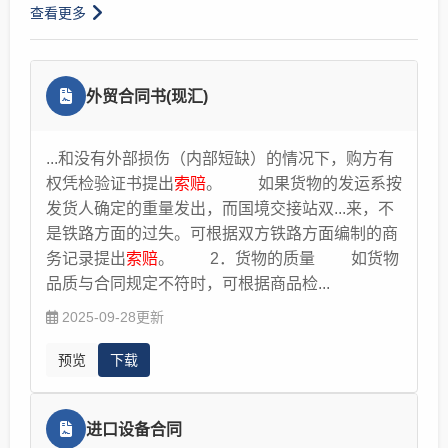
你同意在广告中使用你的照片，侵犯了你的肖像权，而
是协商、调解还是诉讼，都需提供原件，务必妥善
查看更多
报社作为广告的发布者，同样构成侵权，他们需要对你
保管，避免遗失。 三、收集整理
索赔
证据 1. 基础
承担连带赔偿责任，即你可以向医院和报社中的任何一
证明材料：双方当事人身份证复印件、驾驶证复印
家
索赔
，也可以要求他们共同赔偿。另外，需要注意的
件、行驶证复印件、保险单复印件、《道路交通事
外贸合同书(现汇)
是，如果医院发布的广告为虚假广告，你还可以要求卫
故认定书》原件。 2. 人身损害相关证据：若有人
生主管部门予以查处。
员受伤，需收集病历本、诊断证明、医疗费票据
...和没有外部损伤（内部短缺）的情况下，购方有
（门诊、住院、药费）、费用清单、检查报告、护
法律服务网
2018-01-03
权凭检验证书提出
索赔
。 如果货物的发运系按
理费票据、误工证明（单位出具）、工资流水、交
发货人确定的重量发出，而国境交接站双...来，不
通费票据、营养费医嘱或司法鉴定意见等；若构成
是铁路方面的过失。可根据双方铁路方面编制的商
伤残，需在治疗终结后申请司法鉴定，获取伤残等
务记录提出
索赔
。 2．货物的质量 如货物
级鉴定意见书（作为残疾赔偿金、精神损害抚慰金
品质与合同规定不符时，可根据商品检...
的计算依据）；若受害人死亡，需收集死亡证明、
丧葬费票据、家属关系证明等。 3. 财产损失相关
2025-09-28更新
证据：车辆维修票据、施救费票据、车载物品损失
预览
下载
清单及票据；若车辆灭失或无法修复，需提供车辆
评估报告、购车凭证（作为车辆重置费的依据）；
营运车辆需提供营运许可证、收入流水（作为停运
进口设备合同
损失的依据）；非营运车辆需提供替代性交通工具