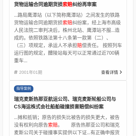
货物运输合同逾期货损
索赔
纠纷再审案
...路局鹰潭站（以下简称鹰潭站）之间发生的铁路
货物运输合同逾期货损
索赔
纠纷案，经上海市高级
人民法院二审判决后，株州北站、鹰潭站不服...造
成的。依照铁路法第十八条第一款第（二）、
（三）项规定，承运人不承担
赔
偿责任。 按照列车
运行图的规定，醴陵站每天可以正常通过近700辆
重车...
2001年01期
查看详情
指导案例
瑞克麦斯热那亚航运公司、瑞克麦斯轮船公司与
CS海运株式会社船舶碰撞损害赔偿纠纷案
...摊和抵销；原告的损失比被告的损失更大，被告
没有权利向原告
索赔
。 原告热那亚公司和瑞克
麦斯公司关于碰撞事实提供以下证...有正确申报货