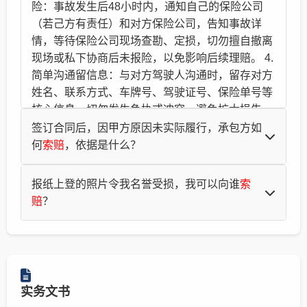
险：事故发生后48小时内，通知自己的保险公司
（若己方有责任）和对方保险公司，告知事故详
情，等待保险公司现场查勘、定损，切勿擅自撤离
现场或私下协商后未报险，以免影响后续理赔。 4.
简单沟通留信息：与对方驾驶人沟通时，留存对方
姓名、联系方式、车牌号、驾驶证号、保险单号等
核心信息，切勿发生争执或冲突，避免扩大损失。
二、获取责任认定 责任认定是确定赔偿比例的关
签订合同后，因甲方原因未实际履行，承包方如
键，需及时获取官方认定文件，具体要求如下： 1.
何
索赔
，依据是什么？
等待交警部门勘查：交警会到现场勘查、询问当事
问：签订合同后，因甲方原因未实际履行，承包方如何
人及目击者，核实事故经过，结合现场证据出具
报纸上登的照片令我名誉受损，我可以向谁
索
索赔
，依据是什么？有百分比吗？如果提出利润
索赔
，
《道路交通事故认定书》，明确双方当事人的责任
赔
？
会得到法院支持吗？ 答：您好，承包人可依据《民法
比例（全责、主责、同责、次责、无责）。 2. 核
典》584条，提出违约
索赔
（工期延误损失、顺延工
问：我们当地报纸上登了一篇医院治疗不孕不育的广
对认定书内容：收到认定书后，仔细核对事故经
期）和可得利益
索赔
（百分比有约定从约定，无约定可
告，旁边竟然刊登了我的照片，但我５０多岁的人了，
过、责任划分是否准确，若对责任认定有异议，需
参照《解释》16条规定定额费率计取）。
从来没有治疗过不孕不育，广告登出来后，我的同事、
在收到认定书之日起3日内，向交警部门申请复
朋友都用有色眼看我，我可以向哪一个
索赔
吗？
核，逾期将失去复核权利。 3. 留存认定书原件：
法律服务网
2018-06-14
实务文书
答：您好，医院和报社均侵犯了你的肖像权，医院未经
《道路交通事故认定书》是
索赔
的核心依据，无论