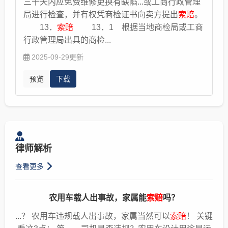
三十天内应免费维修更换有缺陷...或工商行政管理
出要求并警示法律后果。并附有专业律师的签字和
局进行检查，并有权凭商检证书向卖方提出
索赔
。
律所签章。基于不愿卷入正式的法律程序和导致更
13．
索赔
13．1 根据当地商检局或工商
高的成本，而选择主动和解，履行义务。使当事人
行政管理局出具的商检...
能快速、低成本地实现目标。 4.提起民事诉讼：若
2025-09-29更新
双方无法达成一致，或对方拒不赔偿、拖延赔偿，
可向人民法院提起诉讼（一般为事故发生地或被告
预览
下载
住所地法院）。如果您担心资产被转移导致无法履
行，可以申请诉讼保全，先把资产查封、冻结。
五、赔偿跟进 1. 保险理赔跟进：若有保险（交强
险、商业三者险），在达成赔偿协议或法院判决
后，及时向保险公司提交材料，跟进理赔进度，避
律师解析
免保险公司拖延理赔。 2. 款项收取：对方按协议
或判决支付赔偿款时，需出具收款凭证（收据），
查看更多
明确款项金额、支付方式，留存相关记录；若双方
经过协商或调解达成一致后对方逾期未支付，可以
农用车载人出事故，家属能
索赔
吗？
协商催收或委托律师进行催收。若经人民法院审判
生效的判决书、裁决书或调解书规定的履行期限届
...？ 农用车违规载人出事故，家属当然可以
索赔
！ 关键
满后，对方仍拒不履行，您可以在2年的法定期间