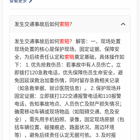
查看更多
发生交通事故后如何
索赔
？
发生交通事故后如何
索赔
？ 解答：一、现场处置
现场处置的核心是保护现场、固定证据、保障安
全，为后续责任认定和
索赔
奠定基础，具体操作如
下： 1. 优先抢救伤员：若事故中有人员伤亡，立
即拨打120急救电话，优先保障伤员生命安全，避
免因延误救治加重伤情，同时留存急救相关记录
（如急救单据、就诊医院信息）。 2. 保护现场并
固定证据：立即拨打122交通报警电话和110报警
电话，告知事故地点、人员伤亡及财产损失情况；
确需移动车辆或现场物品（如阻碍交通、危及安
全），需先用手机拍照、录像，固定现场原貌（包
括车辆位置、碰撞痕迹、路面状况、周边环境
等），避免后续责任认定无据可依。 3. 及时报