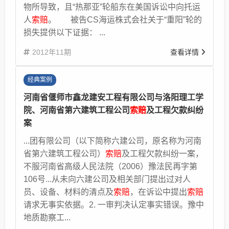
物所导致，且“热那亚”轮船东在美国诉讼中向托运
人
索赔
。 被告CS海运株式会社关于“重阳”轮的
损失提供以下证据： ...
2012年11期
查看详情
经典案例
河南省偃师市鑫龙建安工程有限公司与洛阳理工学
院、河南省第六建筑工程公司
索赔
及工程欠款纠纷
案
...团有限公司（以下简称六建公司，原名称为河南
省第六建筑工程公司）
索赔
及工程欠款纠纷一案，
不服河南省高级人民法院（2006）豫法民再字第
106号...从未向六建公司及相关部门提出过对人
员、设备、材料的清点及
索赔
，在诉讼中提出
索赔
请求无事实依据。2. 一审判决认定事实错误。豫中
地质勘察工...