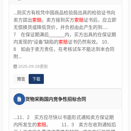
费用票据。 四、选择
索赔
方式
索赔
方式可根据事
故复杂程度、双方协商情况选择，核心是高效、足
...则买方有权凭中国商品检验局出具的检验证书向
额获得赔偿： 1. 自行协商（最便捷，适合小额、
卖方提出
索赔
。卖方接到买方
索赔
证书后，应立即
责任清晰的事故）：双方当事人结合责任认定和损
无偿换货或降低货价，并负担由此产生的到...．
失证据，自行协商赔偿金额、支付方式及期限，达
7 在保证期满后______内，买方出具的在保证期
成一致后签订书面赔偿协议，明确双方权利义务，
内发现的“设备”缺陷的
索赔
证书仍然有效。 10．
避免后续纠纷。 2. 寻求第三方调解（高效，适合
8 如由于卖方责任，在考核试车不能达到本合同
协商无果但不愿诉讼的事故）：可向交警部门申请
附...
调解，或向人民调解委员会申请调解，由第三方介
2025-09-28更新
入协调，促成双方达成赔偿协议；调解达成的协议
具有法律效力，双方需按协议履行，若一方违约，
预览
下载
另一方可向法院申请强制执行；调解期限一般为
10-15日，调解不成的，可转入诉讼程序。 3.发送
律师函。可委托律师向发送《律师函》，律师函是
货物采购国内竞争性招标合同
将纠纷提升到“通过法律代理人”的正式层面，显示
了解决问题的严肃态度和决心。很多纠纷源于沟通
...11．2 买方应尽快以书面形式通知卖方保证期
不畅或对方心存侥幸。《律师函》由专业律师以严
内所发生的
索赔
。 11．3 卖方在收到通知后
谨、专业的态度清晰阐明法律关系和利害关系、提