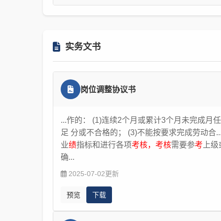
核
等级的分布比例及奖金发放原则。
问：我是公司人力资源部的负责人。这几个月
重。我本来打算进行罚款，但听说现在企业已没
法律服务网
2018-08-30
么管理？用人单位对违纪的员工如何进行有效管
实务文书
以在工资构成中设置全勤奖来进行有效管理：若
迟到、早退、旷工等相关情形时，您公司可扣除
退、旷工的次数与时间设置不同程度的违纪处罚
少分钟或者每月内累计迟到多少分钟，给予书面
岗位调整协议书
制度并解除劳动合同。再次，对于违纪行为，还
管理。针对职工迟到、早退、旷工等各种小错，
...作的： (1)连续2个月或累计3个月未完成月
升、工资、奖励等。要注意的是，所制定的规章
足 分或不合格的； (3)不能按要求完成劳动合.
法律服务网
2018-01-08
业
绩
指标和进行各项
考核，考核
需要参
考
上级
确...
2025-07-02更新
预览
下载