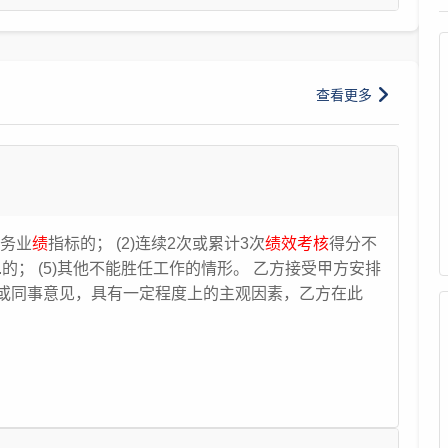
来，公司有一些员工存在迟到、早退等违纪现象比较严
有罚款的权利了。请问对这些犯了小错的员工，公司该怎
理，是否可以直接罚款？ 答：您好，首先，您公司可
查看更多
员工当月满勤的情况下则可享受全勤奖；若员工当月出现
员工当月的全部或部分全勤奖；其次，针对员工迟到、早
措施，并依法制定相关规章制度，如每人每月一次迟到多
警告等类似条款，直至达到一定程度可视为严重违反规章
可以通过依法制定具有实际操作价值的
绩效
考核
制度进行
在整体
考核
中规定一定权重，以
考核
结果来调整员工的晋
任务业
绩
指标的； (2)连续2次或累计3次
绩效考核
得分不
制度一定要先期公示，让员工知晓。
..的； (5)其他不能胜任工作的情形。 乙方接受甲方安排
或同事意见，具有一定程度上的主观因素，乙方在此