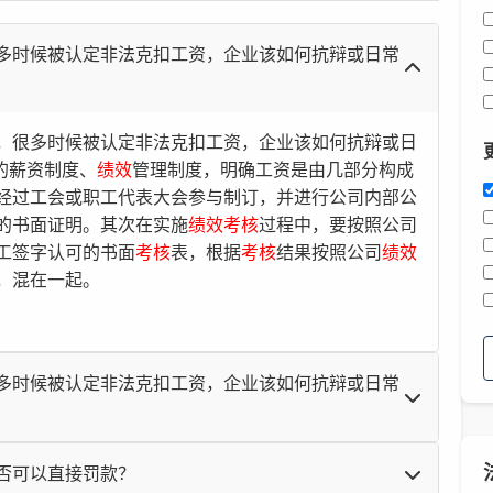
多时候被认定非法克扣工资，企业该如何抗辩或日常
，很多时候被认定非法克扣工资，企业该如何抗辩或日
的薪资制度、
绩效
管理制度，明确工资是由几部分构成
经过工会或职工代表大会参与制订，并进行公司内部公
的书面证明。其次在实施
绩效
考核
过程中，要按照公司
工签字认可的书面
考核
表，根据
考核
结果按照公司
绩效
，混在一起。
多时候被认定非法克扣工资，企业该如何抗辩或日常
很多时候被认定非法克扣工资，企业该如何抗辩或日常中
否可以直接罚款？
同中不应包含奖金部分;2)完善
绩效
考核
制度，明确
绩效
考