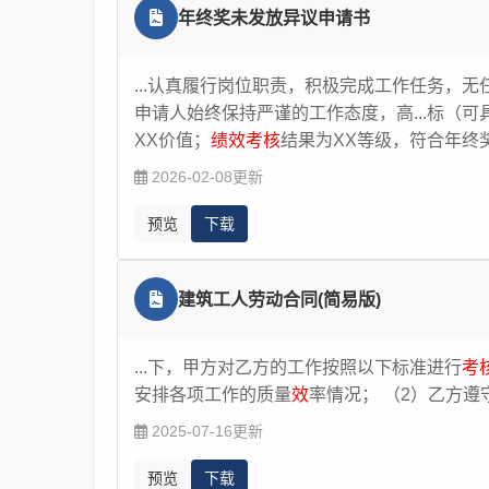
年终奖未发放异议申请书
...认真履行岗位职责，积极完成工作任务，无
申请人始终保持严谨的工作态度，高...标（
XX价值；
绩效考核
结果为XX等级，符合年终奖
2026-02-08更新
预览
下载
建筑工人劳动合同(简易版)
...下，甲方对乙方的工作按照以下标准进行
考
安排各项工作的质量
效
率情况； （2）乙方遵守
2025-07-16更新
预览
下载