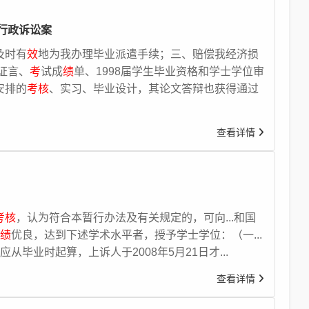
行政诉讼案
及时有
效
地为我办理毕业派遣手续；三、赔偿我经济损
的证言、
考
试成
绩
单、1998届学生毕业资格和学士学位审
安排的
考核
、实习、毕业设计，其论文答辩也获得通过
查看详情
考核
，认为符合本暂行办法及有关规定的，可向...和国
绩
优良，达到下述学术水平者，授予学士学位：（一...
应从毕业时起算，上诉人于2008年5月21日才...
查看详情