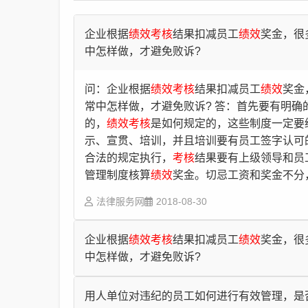
企业根据
绩效
考核
结果扣减员工
绩效
奖金，很
中怎样做，才避免败诉?
问：企业根据
绩效
考核
结果扣减员工
绩效
奖金
常中怎样做，才避免败诉? 答：首先要有明确
的，
绩效
考核
是如何规定的，这些制度一定要
示、宣贯、培训，并且培训要有员工签字认可
合法的规定执行，
考核
结果要有上级领导和员
管理制度核算
绩效
奖金。切忌工资和奖金不分
法律服务网
2018-08-30
企业根据
绩效
考核
结果扣减员工
绩效
奖金，很
中怎样做，才避免败诉?
问：企业根据
绩效
考核
结果扣减员工
绩效
奖金，
用人单位对违纪的员工如何进行有效管理，是
怎样做，才避免败诉? 答：1)员工签订的劳动合