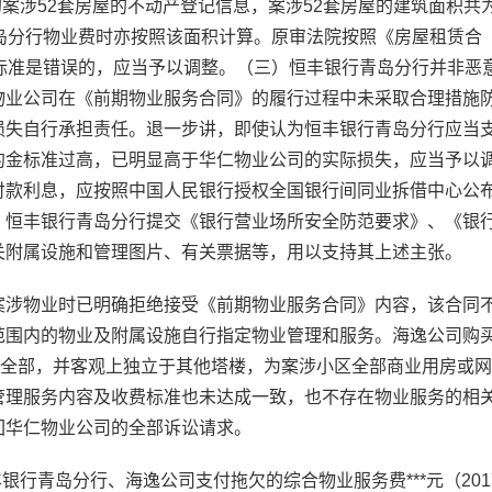
的案涉52套房屋的不动产登记信息，案涉52套房屋的建筑面积共
青岛分行物业费时亦按照该面积计算。原审法院按照《房屋租赁合
算标准是错误的，应当予以调整。（三）恒丰银行青岛分行并非恶
物业公司在《前期物业服务合同》的履行过程中未采取合理措施
损失自行承担责任。退一步讲，即使认为恒丰银行青岛分行应当
约金标准过高，已明显高于华仁物业公司的实际损失，应当予以
付款利息，应按照中国人民银行授权全国银行间同业拆借中心公
。恒丰银行青岛分行提交《银行营业场所安全防范要求》、《银
关附属设施和管理图片、有关票据等，用以支持其上述主张。
案涉物业时已明确拒绝接受《前期物业服务合同》内容，该合同
范围内的物业及附属设施自行指定物业管理和服务。海逸公司购
6层全部，并客观上独立于其他塔楼，为案涉小区全部商业用房或网
管理服务内容及收费标准也未达成一致，也不存在物业服务的相
回华仁物业公司的全部诉讼请求。
银行青岛分行、海逸公司支付拖欠的综合物业服务费***元（201