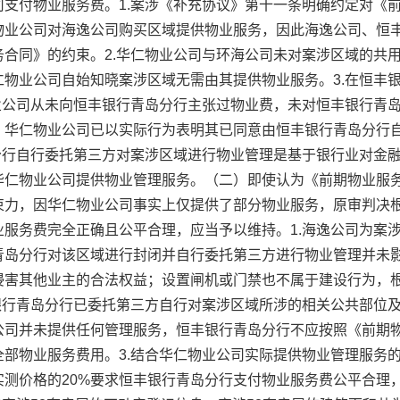
支付物业服务费。1.案涉《补充协议》第十一条明确约定对《
物业公司对海逸公司购买区域提供物业服务，因此海逸公司、恒
合同》的约束。2.华仁物业公司与环海公司未对案涉区域的共
物业公司自始知晓案涉区域无需由其提供物业服务。3.在恒丰
物业公司从未向恒丰银行青岛分行主张过物业费，未对恒丰银行青
，华仁物业公司已以实际行为表明其已同意由恒丰银行青岛分行
分行自行委托第三方对案涉区域进行物业管理是基于银行业对金
华仁物业公司提供物业管理服务。（二）即使认为《前期物业服
束力，因华仁物业公司事实上仅提供了部分物业服务，原审判决
服务费完全正确且公平合理，应当予以维持。1.海逸公司为案
青岛分行对该区域进行封闭并自行委托第三方进行物业管理并未
侵害其他业主的合法权益；设置闸机或门禁也不属于建设行为，
银行青岛分行已委托第三方自行对案涉区域所涉的相关公共部位
公司并未提供任何管理服务，恒丰银行青岛分行不应按照《前期
部物业服务费用。3.结合华仁物业公司实际提供物业管理服务
测价格的20%要求恒丰银行青岛分行支付物业服务费公平合理