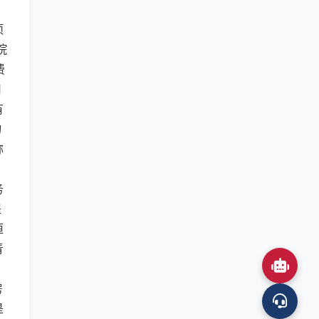
项
院
费
司
有
物
称
务
提
恒
青
房
是