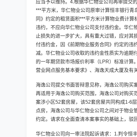
应当予以维持。4.根据华仁物业公司再审提交
***平方米，华仁物业公司原审计算恒丰银行
同》约定的租赁面积***平方米计算物业费计
违约，不应向华仁物业公司支付违约金。华仁
止损失的进一步扩大，具有重大过错，应对其
付违约金，因《前期物业服务合同》约定的违
减。华仁物业公司收取的违约金性质实为逾期
的一年期贷款市场报价利率（LPR）标准计算
营业网点服务基本要求》、海逸天成大厦及有
海逸公司提交书面答辩意见称，海逸公司购买
再适用于海逸公司购买范围，海逸公司对购买
案涉小区52套房屋，该52套房屋共同构成1-
点房，海逸公司与华仁物业公司之间对于物业
约定。请求在全面查清本案事实的基础上，驳
华仁物业公司向一审法院起诉请求：1.判令恒丰