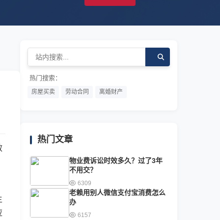
热门搜索：
房屋买卖
劳动合同
离婚财产
热门文章
效
物业费诉讼时效多久？过了3年
不用交？
6309
老赖用别人微信支付宝消费怎么
主
办
应
6157