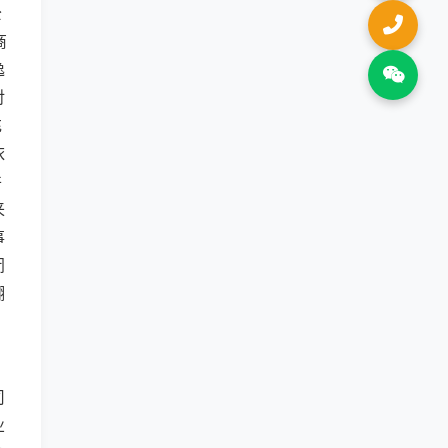
公
商
逸
对
充
依
并
来
事
闭
翻
司
业