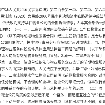
《中华人民共和国民事诉讼法》第二百条第一项、第二项、第六
民法院（2020）鲁民终2866号民事判决和济南铁路运输中级法
事实，依法改判支持华仁物业公司的全部诉讼请求；3.本案全部诉讼
理由：（一）一、二审判决适用法律确有错误。1.华仁物业公
同》（以下简称前期物业服务合同）经过主管部门备案，是合法
逸公司明确约定，恒丰银行青岛分行应按规定及时缴纳水、电、
审理物业服务纠纷案件具体应用法律若干问题的解释》（以下简
请人均负有缴纳物业服务费用义务。3.原一、二审法院不适用
释第一条规定，建设单位依法与物业服务企业签订的前期物业服
事人为由提出抗辩的，人民法院不予支持。4.华仁物业公司已
原一、二审法院要求华仁物业公司证明《前期物业服务合同》对
责任分配有误，不合理的加重华仁物业公司举证责任。恒丰银行
合同关系存在的有效证据，应当承担举证不能的后果。（二）原
.海逸公司购买的案涉房屋不是一个整体，而是相互独立的52套
行了不动产登记。该房屋与海逸天成项目其他房屋并无不同，都